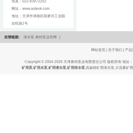
传真：022-83972202
网址：www.aoteok.com
地址：天津市津南区双桥河工业园
欣旺路2号
友情链接:
潜水泵-奥特泵业官网
|
网站首页
|
关于我们
|
产品
Copyright © 2004-2026 天津奥特泵业有限责任公司 版
矿用泵
,
矿用水泵
,
矿用潜水泵
,
矿用排水泵
,
高扬程矿用潜水泵
,
大流量矿用