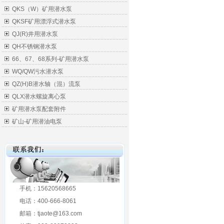
QKS（W）矿用潜水泵
QKSF矿用漂浮式潜水泵
QJ(R)井用潜水泵
QH不锈钢潜水泵
66、67、68系列-矿用潜水泵
WQ/QW污水潜水泵
QZ(H)B潜水轴（混）流泵
QLX潜水螺旋离心泵
矿用潜水泵配套附件
矿山-矿用潜油电泵
手机：15620568665
电话：400-666-8061
邮箱：tjaote@163.com