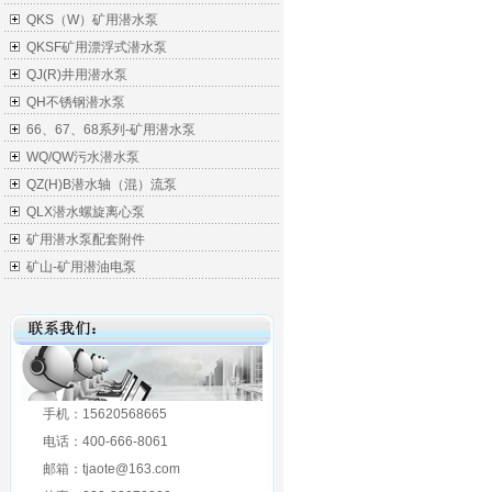
QKS（W）矿用潜水泵
QKSF矿用漂浮式潜水泵
QJ(R)井用潜水泵
QH不锈钢潜水泵
66、67、68系列-矿用潜水泵
WQ/QW污水潜水泵
QZ(H)B潜水轴（混）流泵
QLX潜水螺旋离心泵
矿用潜水泵配套附件
矿山-矿用潜油电泵
手机：15620568665
电话：400-666-8061
邮箱：tjaote@163.com