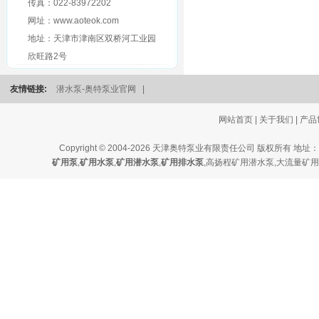
传真：022-83972202
网址：www.aoteok.com
地址：天津市津南区双桥河工业园
欣旺路2号
友情链接:
潜水泵-奥特泵业官网
|
网站首页
|
关于我们
|
产品
Copyright © 2004-2026 天津奥特泵业有限责任公司 版
矿用泵
,
矿用水泵
,
矿用潜水泵
,
矿用排水泵
,
高扬程矿用潜水泵
,
大流量矿用