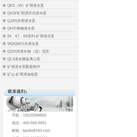
QKS（W）矿用潜水泵
QKSF矿用漂浮式潜水泵
QJ(R)井用潜水泵
QH不锈钢潜水泵
66、67、68系列-矿用潜水泵
WQ/QW污水潜水泵
QZ(H)B潜水轴（混）流泵
QLX潜水螺旋离心泵
矿用潜水泵配套附件
矿山-矿用潜油电泵
手机：15620568665
电话：400-666-8061
邮箱：tjaote@163.com