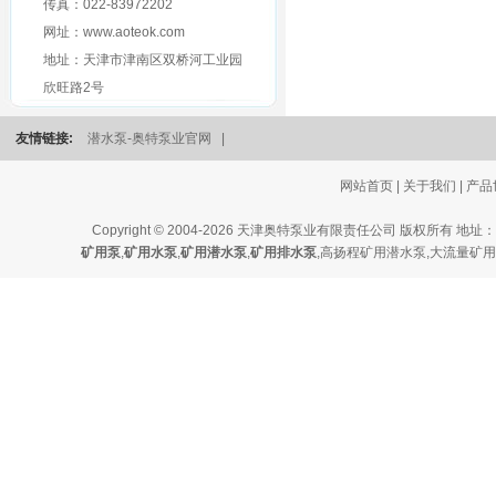
传真：022-83972202
网址：www.aoteok.com
地址：天津市津南区双桥河工业园
欣旺路2号
友情链接:
潜水泵-奥特泵业官网
|
网站首页
|
关于我们
|
产品
Copyright © 2004-2026 天津奥特泵业有限责任公司 版
矿用泵
,
矿用水泵
,
矿用潜水泵
,
矿用排水泵
,
高扬程矿用潜水泵
,
大流量矿用