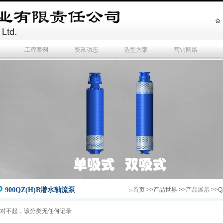
工程案例
资讯动态
选型方案
营销网络
900QZ(H)B潜水轴流泵
首页
>>
产品世界
>>
产品展示
>>
Q
◎
对不起，该分类无任何记录