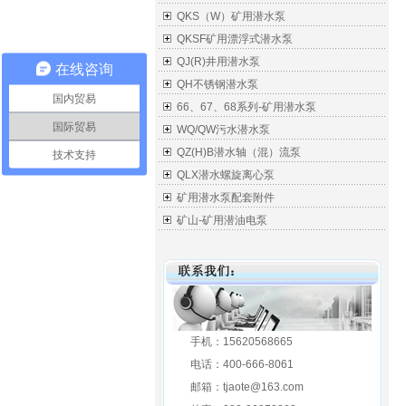
QKS（W）矿用潜水泵
QKSF矿用漂浮式潜水泵
QJ(R)井用潜水泵
在线咨询
QH不锈钢潜水泵
国内贸易
66、67、68系列-矿用潜水泵
国际贸易
WQ/QW污水潜水泵
QZ(H)B潜水轴（混）流泵
技术支持
QLX潜水螺旋离心泵
矿用潜水泵配套附件
矿山-矿用潜油电泵
手机：15620568665
电话：400-666-8061
邮箱：tjaote@163.com