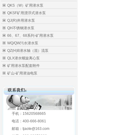
QKS（W）矿用潜水泵
QKSF矿用漂浮式潜水泵
QJ(R)井用潜水泵
QH不锈钢潜水泵
66、67、68系列-矿用潜水泵
WQ/QW污水潜水泵
QZ(H)B潜水轴（混）流泵
QLX潜水螺旋离心泵
矿用潜水泵配套附件
矿山-矿用潜油电泵
手机：15620568665
电话：400-666-8061
邮箱：tjaote@163.com