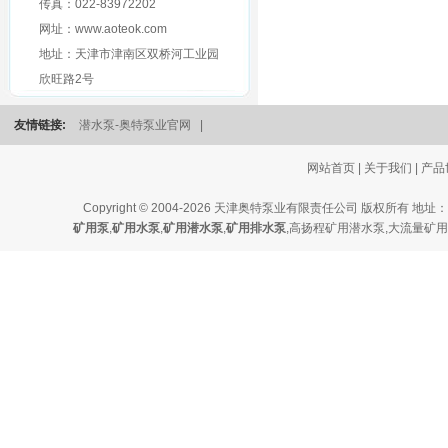
传真：022-83972202
网址：www.aoteok.com
地址：天津市津南区双桥河工业园
欣旺路2号
友情链接:
潜水泵-奥特泵业官网
|
网站首页
|
关于我们
|
产品
Copyright © 2004-2026 天津奥特泵业有限责任公司 版
矿用泵
,
矿用水泵
,
矿用潜水泵
,
矿用排水泵
,
高扬程矿用潜水泵
,
大流量矿用